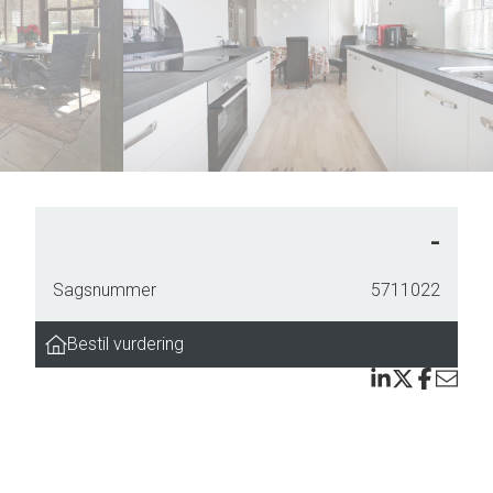
-
Sagsnummer
5711022
Bestil vurdering