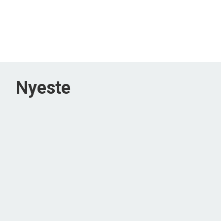
Nyeste