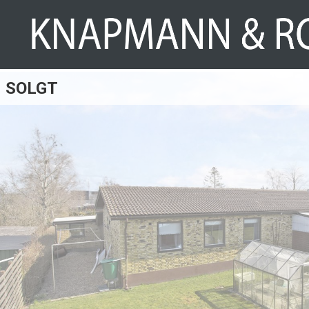
SOLGT