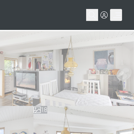
0
1
2
3
4
5
6
0
7
1
8
2
9
3
4