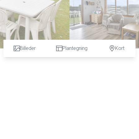
Billeder
Plantegning
Kort
igtigt" sommerhus.
ette med mulighed for ophold og ekstra plads.
- hvorfor der ikke betales ejendomsskat).