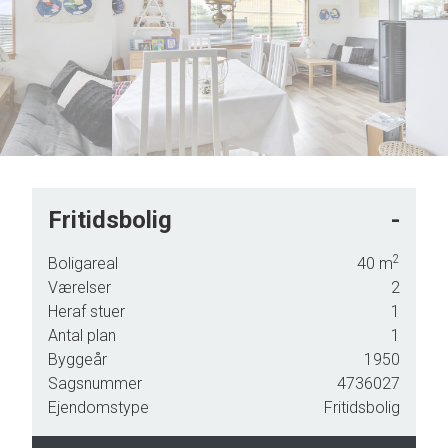
5
6
7
8
9
Fritidsbolig
-
2
Boligareal
40
m
Værelser
2
Heraf stuer
1
Antal plan
1
Byggeår
1950
Sagsnummer
4736027
Ejendomstype
Fritidsbolig