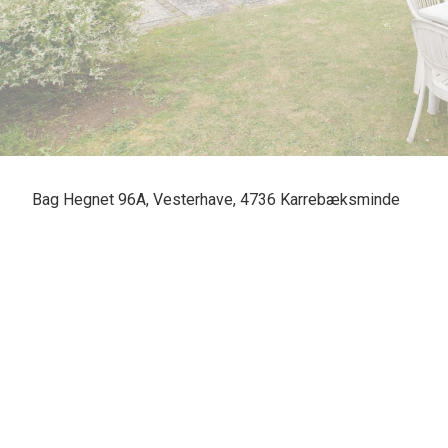
Bag Hegnet 96A, Vesterhave, 4736 Karrebæksminde
Super nem grund og rigtig hyggeligt mindre sommerhus med god indretning.
Sommerhuset er blevet sat i stand løbende og fremstår som et regulært og "r
På grunden forefindes desuden et ikke registreret "redskabsrum" der er indr
God terrasse og lidt vandkik i det fjerne.
Fritidshuset er på anpartsgrund (Ejendommen har ikke selvstændigt matr. nr. 