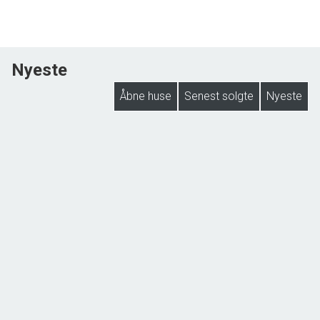
Nyeste
Åbne huse
Senest solgte
Nyeste