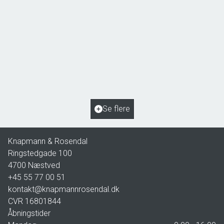
Åsøvej 22,
4171 Glumsø
2
Boligareal
153
m
2
Grundareal
963
m
Ejendomstype
Villa
Se flere
2.195.000 kr.
Knapmann & Rosendal
Ringstedgade 100
4700
Næstved
+45 55 77 00 51
kontakt@knapmannrosendal.dk
CVR
16801844
Åbningstider