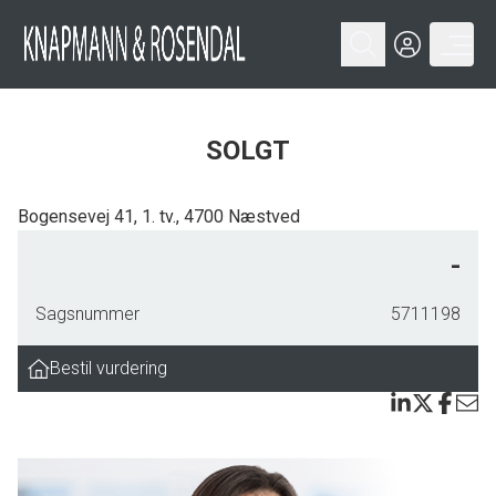
SOLGT
Bogensevej 41, 1. tv., 4700 Næstved
Lejligheden, som har en god planløsning, fordeler sig på 90 kvm og
-
indeholder: Entré/fordelingsgang, flot nyistandsat badeværelse med
bruseniche, stort soveværelse med skabe, børneværelse, Vordingborg
Sagsnummer
5711198
køkken fra 2015 i lyse elementer og plads til spisebord, stor, lys opholdsstue
med udgang til rummelig sydvendt altan.
Bestil vurdering
Boligen har flotte skibsgulve med sorte fuger. De hvidmalede lofter og
vægge brydes elegant af enkelte kalkmalede vægge, som giver lejligheden
en god dybde. Desuden har sælger i sin ejertid renoveret badeværelset og
skiftet vinduespartiet samt døren ud til altanen.