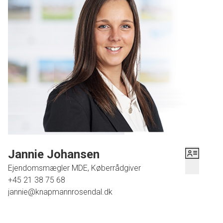
Beliggende i velfungerende ejerforening med lave fællesudgifter og gode
faciliteter som parkering, grønne områder, legeplads og mulighed for leje af
carport og festlokale.
I børnevenligt, lukket område med p-plads, kort til indkøb, dagsinstitutioner
og Sct. Jørgens Butikscenter.
Jannie Johansen
Ejendomsmægler MDE, Køberrådgiver
+45 21 38 75 68
jannie@knapmannrosendal.dk