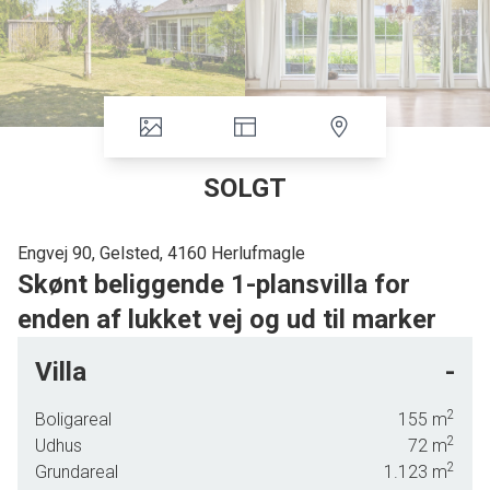
SOLGT
Engvej 90, Gelsted, 4160 Herlufmagle
Skønt beliggende 1-plansvilla for
enden af lukket vej og ud til marker
Velkommen på Engvej 90 i Gelsted! Villaen er beliggende
Villa
-
for enden af lukket vej i et attraktivt og børnevenligt
villakvarter, lige ud til mark og meget tæt på stort grønt
2
Boligareal
155
m
område med legeplads. I gåafstand ligger bl.a. børnehave,
2
Udhus
72
m
busstoppested og dagligvarebutik. Kort cykelafstand med
2
Grundareal
1.123
m
cykelsti til folkeskolen i Herlufmagle.