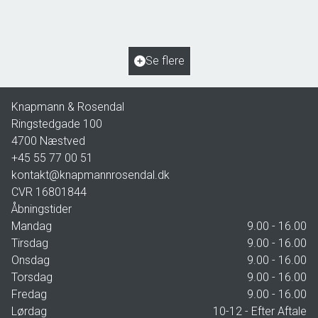
2
Boligareal
153
m
2
Grundareal
963
m
Ejendomstype
Villa
Se flere
2.195.000 kr.
Knapmann & Rosendal
Ringstedgade 100
4700
Næstved
+45 55 77 00 51
kontakt@knapmannrosendal.dk
CVR
16801844
Åbningstider
Mandag
9.00 - 16.00
Tirsdag
9.00 - 16.00
Onsdag
9.00 - 16.00
Torsdag
9.00 - 16.00
Fredag
9.00 - 16.00
Lørdag
10-12 - Efter Aftale