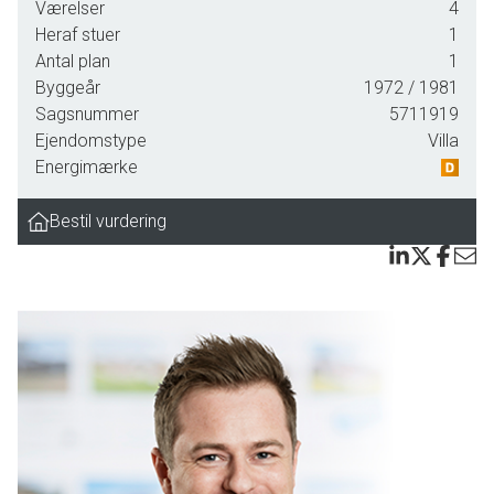
Værelser
4
Boligen, som fordeler sig over 155 kvm, indeholder: Entré
Heraf stuer
1
med skab og fordelingsgang. Et mindre badeværelse med
Antal plan
1
brus og et stort badeværelse med brus og kar. 2 gode
Byggeår
1972
/ 1981
værelser, som i dag fremstår i åben forbindelse med
Sagsnummer
5711919
hinanden, men som nemt kan lukkes af. Stort soveværelse
Ejendomstype
Villa
med skabsvæg. Køkkenet ligger i åben forbindelse med
Energimærke
den store vinkelstue, og videre ned i den hyggelige udestue
med udgang til haven. Fra vinkelstuen kan du gå direkte ud i
Bestil vurdering
det hyggelige, sydvendte gårdhavemiljø. Desuden rummer
boligen også et godt, praktisk bryggers også med udgang
til gårdhaven.
Haven er hyggeligt anlagt med bede, træer, buske og
flisebelagte terrasser. I forlængelse af carporten finder du
et godt værksted med depotrum.
Ejendommen trænger til en kærlig hånd, men danner
allerede rammerne for en fantastisk base!