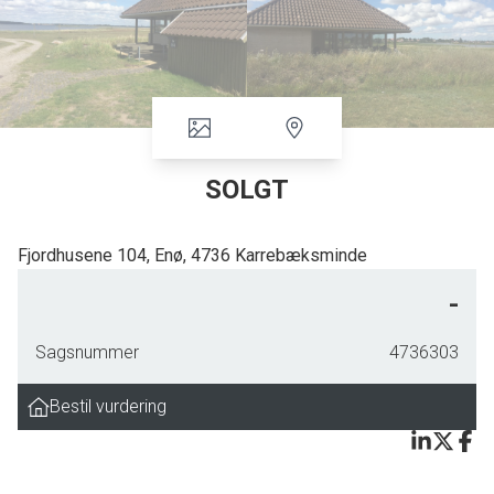
SOLGT
Fjordhusene 104, Enø, 4736 Karrebæksminde
Dette er en af de efterspurgte Fjordhuse på 68m2, der med sin unikke
-
beliggenhed må betegnes som en af de bedste af alle.
Fjordhuset er med en fantastisk panorama udsigt til Karrebæk Fjord og Enø.
Sagsnummer
4736303
Uden generende bebyggelse eller andet der kunne forstyrre denne udsigt.
Bestil vurdering
Ejendommen er en del af en velfungerende ejerforening og her skal man
som køber ikke bruge tid på udvendig vedligeholdelse.
Det tilhørende terrasseareal og indgangsparti er dog til ejet ophold og