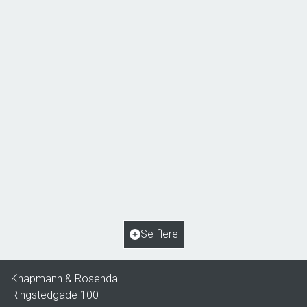
Åsøvej 22,
4171 Glumsø
2
Boligareal
153
m
2
Grundareal
963
m
Ejendomstype
Villa
Se flere
2.195.000 kr.
Knapmann & Rosendal
Ringstedgade 100