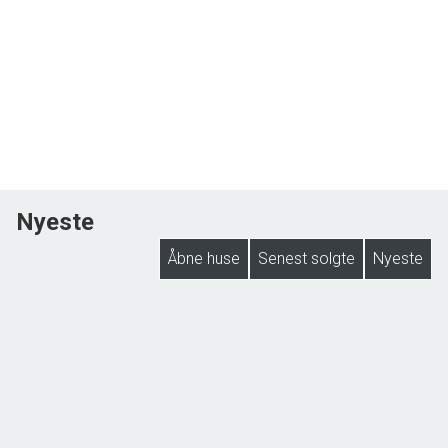
Nyeste
Åbne huse
Senest solgte
Nyeste