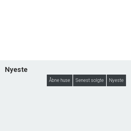
Nyeste
Åbne huse
Senest solgte
Nyeste