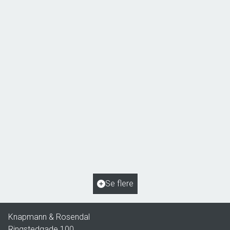
Åsøvej 22,
4171 Glumsø
2
Boligareal
153
m
2
Grundareal
963
m
Ejendomstype
Villa
Se flere
2.195.000 kr.
Knapmann & Rosendal
Ringstedgade 100