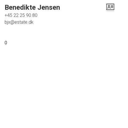
carport, udhus og ikke mindst have den fine forhave der indbyder til spil og
Benedikte Jensen
leg.
+45 22 25 90 80
bjx@estate.dk
Hvis du er på udkig efter en gedigen bolig i 1-plan, beliggende i roligt og
børnevenligt kvarter, er dette absolut et kig værd! Kontakt os for at aftale
nærmere.
0