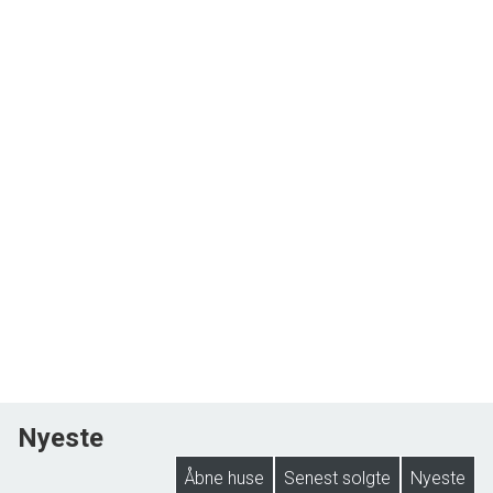
Nyeste
Åbne huse
Senest solgte
Nyeste