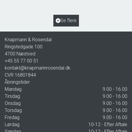
2
Boligareal
153
m
2
Grundareal
963
m
Ejendomstype
Villa
Se flere
2.195.000 kr.
Knapmann & Rosendal
Ringstedgade 100
4700
Næstved
+45 55 77 00 51
kontakt@knapmannrosendal.dk
CVR
16801844
Åbningstider
Mandag
9.00 - 16.00
Tirsdag
9.00 - 16.00
Onsdag
9.00 - 16.00
Torsdag
9.00 - 16.00
Fredag
9.00 - 16.00
Lørdag
10-12 - Efter Aftale
Søndag
10-12 - Efter Aftale