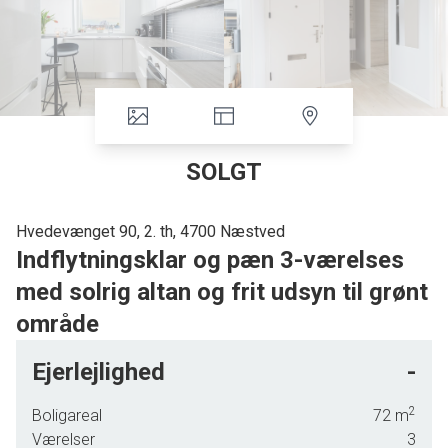
SOLGT
Hvedevænget 90, 2. th, 4700 Næstved
Indflytningsklar og pæn 3-værelses
med solrig altan og frit udsyn til grønt
område
Lejligheden har hvide lofter og vægge samt pæne parketgulve i alle
Ejerlejlighed
-
opholdsrum.
Indh.: God møblerbar entré, mellemgang til værelse med indbyggede skabe,
2
Boligareal
72
m
rummeligt soveværelse, pænt badeværelse med terrazzogulv og
Værelser
3