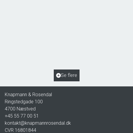
Åsøvej 22,
4171 Glumsø
2
Boligareal
153
m
2
Grundareal
963
m
Ejendomstype
Villa
Se flere
2.195.000 kr.
Knapmann & Rosendal
Ringstedgade 100
4700
Næstved
+45 55 77 00 51
kontakt@knapmannrosendal.dk
CVR
16801844