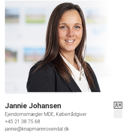
Vaskerum. 2 disp. rum med adgang til krybekælder.
Hyggelig have.
Beliggende i Kalbyriskvarteret i Næstved i gå afstand til Centrum,
børnehave, skole og indkøb.
Jannie Johansen
Ejendomsmægler MDE, Køberrådgiver
+45 21 38 75 68
jannie@knapmannrosendal.dk