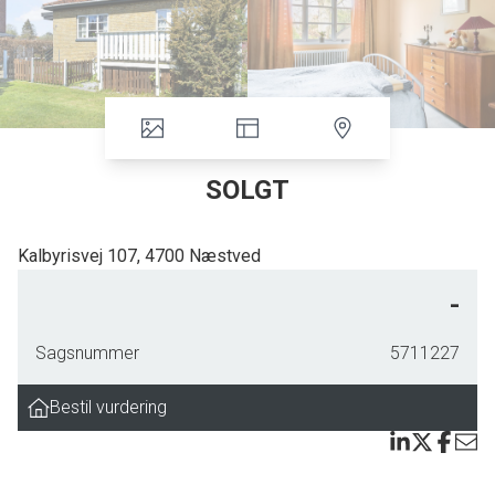
SOLGT
Kalbyrisvej 107, 4700 Næstved
Bungalow på 98 kvm. bolig + 89 kv. kælder - som trænger til nye kræfter.
-
Boligens 187 etagemeter fordeler sig på 2 etager hvor stueplan indeholder:
Sagsnummer
5711227
Forgang. Entré/fordelingsgang. Værelse. To stuer med plads til sofa- og
spiseafdeling og udgang til terrasse. Soveværelse. Badeværelse med kar.
Bestil vurdering
Køkken med viktualierum. Fordelingsgang med nedgang til kælder.
I kælderen findes: Gang med udgang til trapperum til haven og redskabsrum.