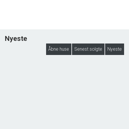
Nyeste
Åbne huse
Senest solgte
Nyeste