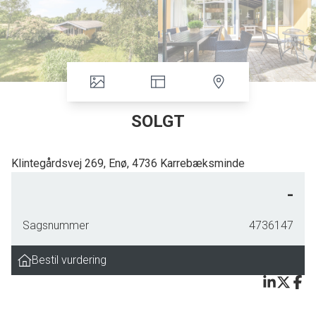
SOLGT
Klintegårdsvej 269, Enø, 4736 Karrebæksminde
Sommerhuset er pænt og velholdt med en super god beliggenhed. Det er
-
blandt de sidste på Klintegårdsvej og støder op til det store grønne areal
med sti ud til klinten og vandet.
Sagsnummer
4736147
Da ejendommen er højt beliggende, er der desuden lidt kig til vandet ud over
Bestil vurdering
det frie areal, fra en en rigtig hyggelig have. Her er der både træer og buske,
som kan give læ, når vinden rusker og kommer direkte fra havet.