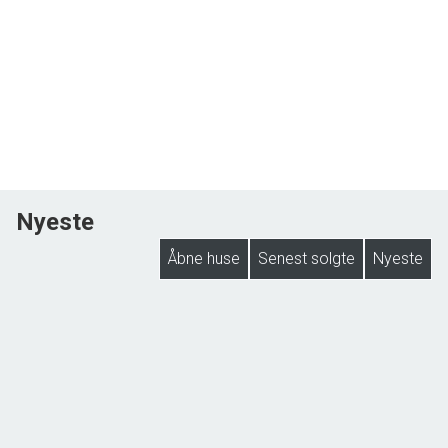
Nyeste
Åbne huse
Senest solgte
Nyeste