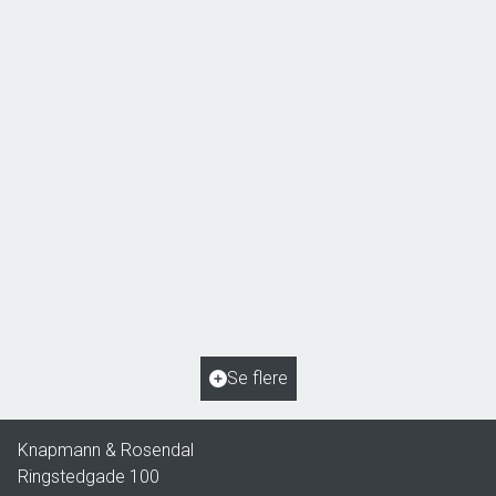
Åsøvej 22,
4171 Glumsø
2
Boligareal
153
m
2
Grundareal
963
m
Ejendomstype
Villa
Se flere
2.195.000 kr.
Knapmann & Rosendal
Ringstedgade 100