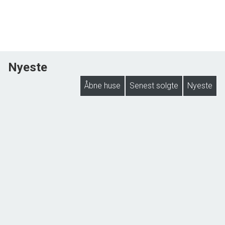
Nyeste
Åbne huse
Senest solgte
Nyeste