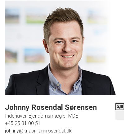
Nem overskuelig have.
Beliggende med gode stisystemer tæt på legeplads, børnehave, skole,
indkøb mm.
Johnny Rosendal Sørensen
Indehaver, Ejendomsmægler MDE
+45 25 31 00 51
johnny@knapmannrosendal.dk