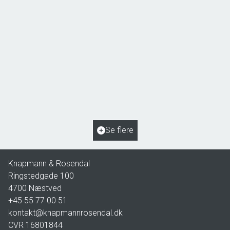
Åsøvej 22,
4171 Glumsø
2
Boligareal
153
m
2
Grundareal
963
m
Ejendomstype
Villa
Se flere
2.195.000 kr.
Knapmann & Rosendal
Ringstedgade 100
4700
Næstved
+45 55 77 00 51
kontakt@knapmannrosendal.dk
CVR
16801844