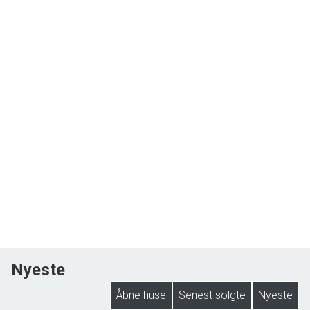
Nyeste
Åbne huse
Senest solgte
Nyeste