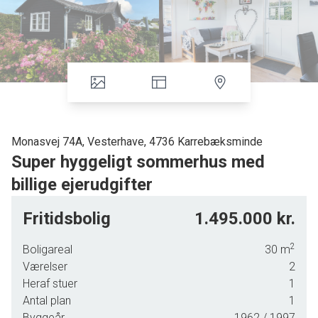
Monasvej 74A, Vesterhave, 4736 Karrebæksminde
Super hyggeligt sommerhus med
billige ejerudgifter
Velkommen til Monasvej 74A - Et "rigtigt" sommerhus! Der
Fritidsbolig
1.495.000 kr.
er træ, sprossende vinduer og en charme man ikke kan
genskabe i nye huse.
2
Boligareal
30
m
Indrettet med åbent køkken og stuemiljø med pænt nyere
Værelser
2
køkkenelementer, soveværelse, baggang med
Heraf stuer
1
pillebrændeovn og vaskemaskine, rummeligt badeværelse
Antal plan
1
med god bruseniche.
Byggeår
1962
/ 1997