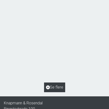
Åsøvej 22,
4171 Glumsø
2
Boligareal
153
m
2
Grundareal
963
m
Ejendomstype
Villa
Se flere
2.195.000 kr.
Knapmann & Rosendal
Ringstedgade 100