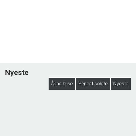
Nyeste
Åbne huse
Senest solgte
Nyeste