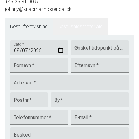
+45 25 31 00 51
johnny@knapmannrosendal.dk
Bestil fremvisning
Bestil salgsmateriale
Dato
*
Ønsket tidspunkt på dagen
Fornavn
*
Efternavn
*
Adresse
*
Postnr
*
By
*
Telefonnummer
*
E-mail
*
Besked