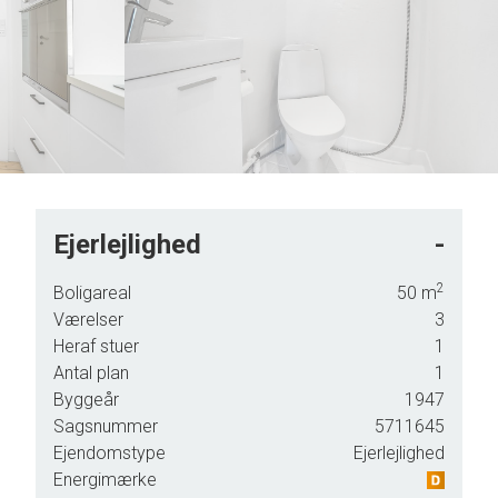
5
5
6
6
7
7
8
8
9
9
Ejerlejlighed
-
2
Boligareal
50
m
,
Værelser
3
Heraf stuer
1
Antal plan
1
Byggeår
1947
Sagsnummer
5711645
Ejendomstype
Ejerlejlighed
Energimærke