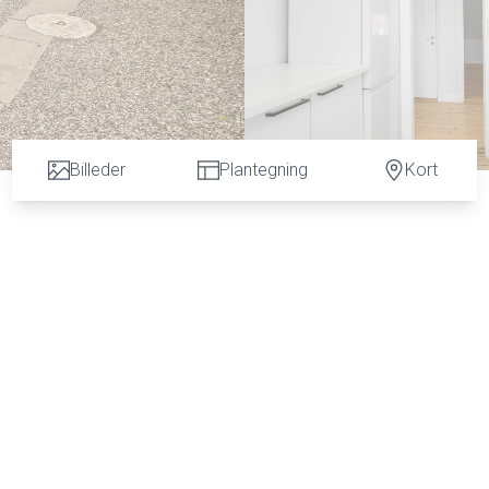
Billeder
Plantegning
Kort
hvide elementer og hvidevarer, rummeligt soveværelse med skabe og plads til kontor
 samt plankegulve.
lder samt 1 p-plads. Det er tilladt at holde husdyr. Udlejning er tilladt.