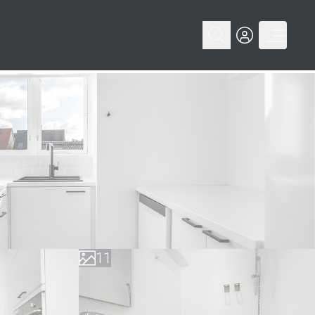
0
0
1
1
2
2
3
3
4
4