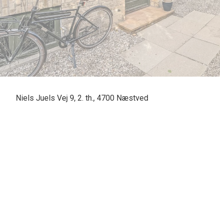
Niels Juels Vej 9, 2. th., 4700 Næstved
Centralt beliggende 2 værelses lejlighed med mulighed for kammer.
Lejligheden indeholder: Entré, toilet med bruser, godt udnyttet køkken med 
opholdsstue med mulighed for at genetablere kammer.
Lejligheden fremstår meget lys og indbydende. Der er hvide vægge og lofter
Til lejligheden tilhører eget kælderrum og brugsret til vaske-, tørre- og cykelkæ
Bebyggelsen er centralt placeret i Næstved centrum med alt lige i nærheden.