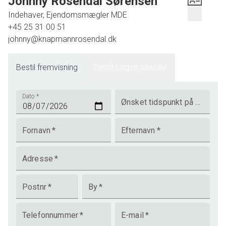
Johnny Rosendal Sørensen
Indehaver, Ejendomsmægler MDE
+45 25 31 00 51
johnny@knapmannrosendal.dk
Bestil fremvisning
Bestil salgsmateriale
Dato
*
Ønsket tidspunkt på dagen
Fornavn
*
Efternavn
*
Adresse
*
Postnr
*
By
*
Telefonnummer
*
E-mail
*