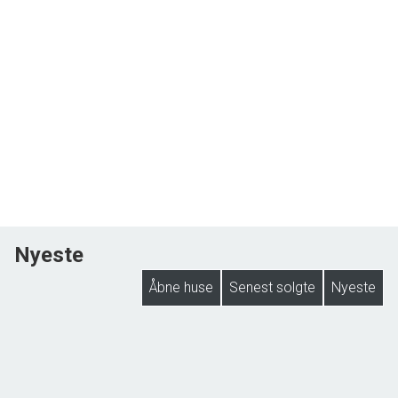
Nyeste
Åbne huse
Senest solgte
Nyeste