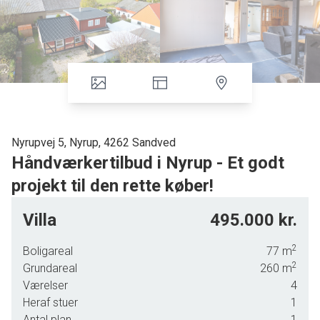
Nyrupvej 5, Nyrup, 4262 Sandved
Håndværkertilbud i Nyrup - Et godt
projekt til den rette køber!
Er du klar til et renoveringsprojekt? Dette hus i Nyrup er et
Villa
495.000 kr.
ægte håndværkertilbud, som er beboeligt, men moden til
renovering.
2
Boligareal
77
m
2
Huset er indrettet med: Stueplan med køkken, opholdsstue,
Grundareal
260
m
2 værelser, badeværelse. 1.sal med et stort rum (har
Værelser
4
tidligere været opdelt i 2 værelser) der kun delvist er
Heraf stuer
1
registreret som beboelse.
Antal plan
1