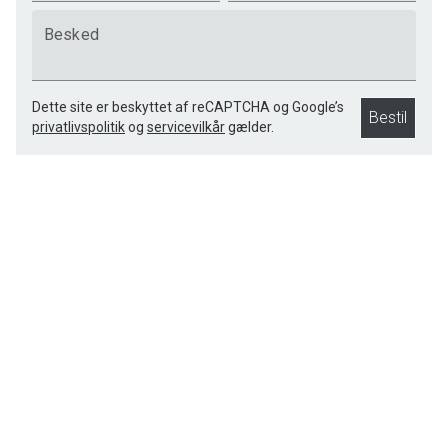
Besked
Dette site er beskyttet af reCAPTCHA og Google’s
Bestil
privatlivspolitik
og
servicevilkår
gælder.