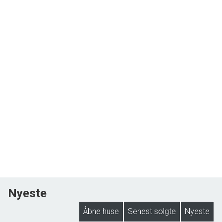
Nyeste
Åbne huse
Senest solgte
Nyeste