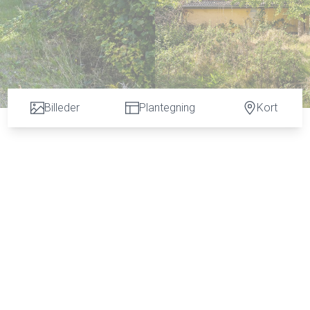
Billeder
Plantegning
Kort
ellem Næstved og Slagelse!
l at blive en fantastisk base for køberen.
opholdsstue, værelse, køkken med adgang til bryggers, badeværels
biler og en nemt anlagt have med græs.