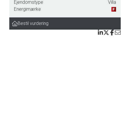
Ejendomstype
Villa
byder
Energimærke
snor
Bestil vurdering