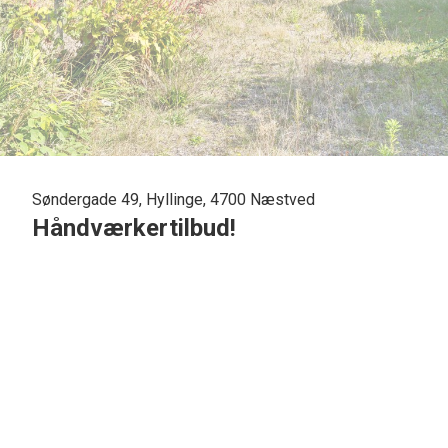
Søndergade 49, Hyllinge, 4700 Næstved
Håndværkertilbud!
Prisbilligt håndværkertilbud beliggende i mindre landsby m
Ejendommen trænger til en kærlig hånd, men har potentiale ti
Boligen indeholder: Entré med trappe til 1. sal, rummelig 
med brusebad, toilet.
1. salen indeholder: Stort soveværelse og værelse.
Garage med støbt gulv. Stor indkørsel med plads til flere 