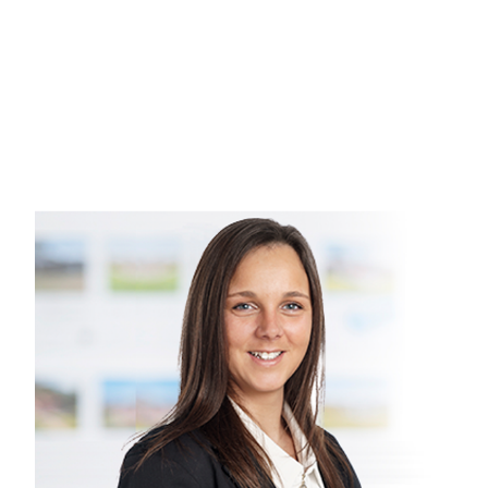
Beliggende i Hyllinge, en mindre landsby blot 8 km fra Fug
på mange ting, men indenfor gåafstand finder du dagsinstituti
sig også igennem Hyllinge, og kan føre dig videre på en na