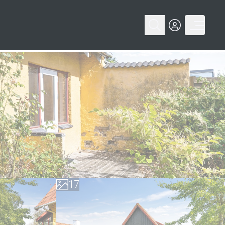
0
1
2
3
4
5
0
6
1
7
2
8
3
9
4