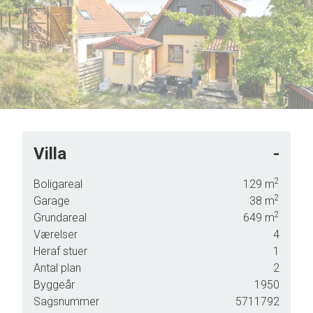
5
6
7
8
9
Villa
-
2
Boligareal
129
m
2
Garage
38
m
2
Grundareal
649
m
e
Værelser
4
Heraf stuer
1
Antal plan
2
Byggeår
1950
Sagsnummer
5711792