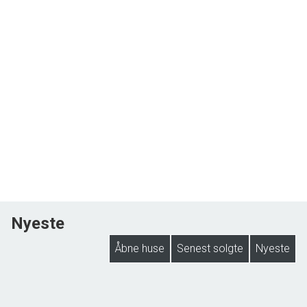
Nyeste
Åbne huse
Senest solgte
Nyeste