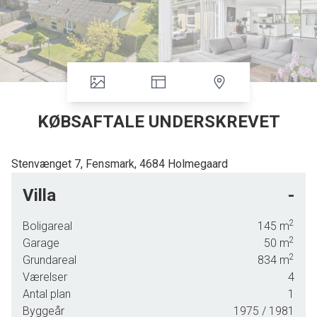
KØBSAFTALE UNDERSKREVET
Stenvænget 7, Fensmark, 4684 Holmegaard
1-plansvilla på Stenvænget i Fensmark i gule sten med stor
Villa
-
garage - På lukket vej ud til marker.
2
Boligareal
145
m
Huset indeholder: Entré, værelse, fordelingsgang, soveværelse,
2
Garage
50
m
værelse, badeværelse med bruseniche, køkkenalrum med
2
Grundareal
834
m
udgang til terrasse, opholdsstue med skydedør til terrassen, fra
Værelser
4
køkken adgang til bryggers.
Antal plan
1
Byggeår
1975
/ 1981