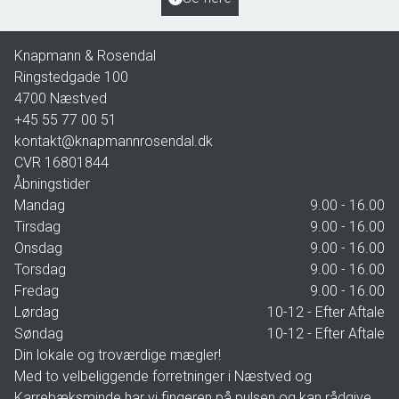
2.195.000 kr.
Knapmann & Rosendal
Ringstedgade 100
4700
Næstved
+45 55 77 00 51
kontakt@knapmannrosendal.dk
CVR
16801844
Åbningstider
Mandag
9.00 - 16.00
Tirsdag
9.00 - 16.00
Onsdag
9.00 - 16.00
Torsdag
9.00 - 16.00
Fredag
9.00 - 16.00
Lørdag
10-12 - Efter Aftale
Søndag
10-12 - Efter Aftale
Din lokale og troværdige mægler!
Med to velbeliggende forretninger i Næstved og
Karrebæksminde har vi fingeren på pulsen og kan rådgive