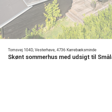
Tomsvej 104D, Vesterhave, 4736 Karrebæksminde
Skønt sommerhus med udsigt til Små
Højt beliggende sommerhus i "Højboparken".
Gode og velindrettet kvadratmeter med 2 soveværelser, åb
Omkranset af ca. 100 m2 træterrasse hvorfra der er kig til
Renoveret udhuse hvoraf det ene fremstår anvendeligt til b
Godt beliggende for enden af vejen, ud til åbne arealer og