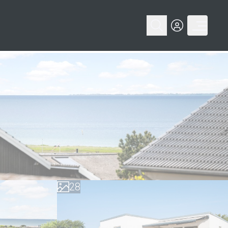
0
1
2
3
4
5
0
6
1
7
2
8
3
9
4
5