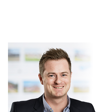
Fra huset er du en gåtur fra Sydsjællands bedste badestra
(Restauranter, café, streetfood, bager, indkøb mm.).