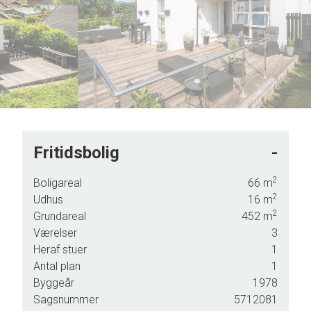
6
7
8
9
Fritidsbolig
-
2
Boligareal
66
m
2
Udhus
16
m
e.
2
Grundareal
452
m
Værelser
3
Heraf stuer
1
Antal plan
1
Byggeår
1978
Sagsnummer
5712081