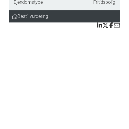
nø
Ejendomstype
Fritidsbolig
Bestil vurdering