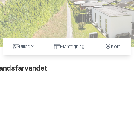
Billeder
Plantegning
Kort
landsfarvandet
ent køkken alrum med stue og et velproportioneret badeværels
 Smålandsfarvandet.
eboelse.
 med gode parkeringsforhold.