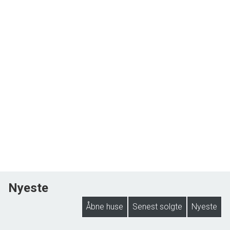
Nyeste
Åbne huse
Senest solgte
Nyeste